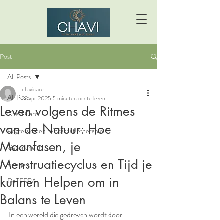
Post
All Posts
chavicare
All Posts
22 apr 2025
5 minuten om te lezen
Leven volgens de Ritmes
Chavi Care
van de Natuur: Hoe
Regressie- en reïncarnatietherapie
Maanfasen, je
Gezondheid
Menstruatiecyclus en Tijd je
Energie
kunnen Helpen om in
DoTERRA
Balans te Leven
In een wereld die gedreven wordt door 