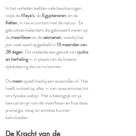
In het verleden leefden vele beschavingen, 
zoals de 
Maya’s
, de 
Egyptenaren
, en de 
Kelten
, in nauw contact met de natuur. Ze 
gebruikten kalenders die gebaseerd waren op 
de 
maanfasen
 en de 
seizoenen
, waarbij het 
jaar vaak werd opgedeeld in 
13 maanden van 
28 dagen
. Dit creëerde een gevoel van 
cyclus 
en herhaling
 — in plaats van de lineaire 
tijdsbeleving die we nu kennen.
De 
maan
 speelt hierbij een essentiële rol. Het 
heeft invloed op alles — van onze emoties tot 
ons fysieke welzijn. Het is belangrijk om je 
bewust te zijn van de maanfasen en hoe deze 
je energie, slaap en emoties kunnen 
beïnvloeden.
De Kracht van de 