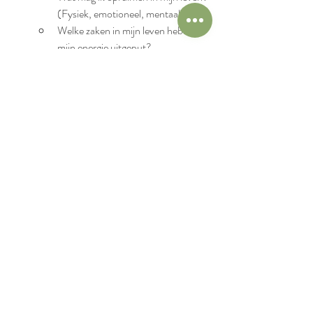
(Fysiek, emotioneel, mentaal)
Welke zaken in mijn leven hebben 
mijn energie uitgeput?
Waar heb ik ruimte voor meer rust 
nodig?
Hoe Pas je Dit Toe in je 
Dagelijkse Leven?
Plan je bezigheden rond de maanfasen
: 
Begin met het volgen van de maan en 
pas je dagelijkse activiteiten aan op basis 
van de energie van de maan. Sta stil bij 
de energie van de maan voor je nieuwe 
doelen stelt, actie onderneemt of juist 
rust zoekt.
Luister naar je lichaam
: Let op hoe je 
menstruatiecyclus zich ontvouwt en geef 