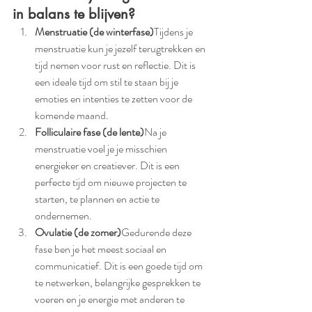
in balans te blijven?
Menstruatie (de winterfase)
Tijdens je 
menstruatie kun je jezelf terugtrekken en 
tijd nemen voor rust en reflectie. Dit is 
een ideale tijd om stil te staan bij je 
emoties en intenties te zetten voor de 
komende maand.
Folliculaire fase (de lente)
Na je 
menstruatie voel je je misschien 
energieker en creatiever. Dit is een 
perfecte tijd om nieuwe projecten te 
starten, te plannen en actie te 
ondernemen.
Ovulatie (de zomer)
Gedurende deze 
fase ben je het meest sociaal en 
communicatief. Dit is een goede tijd om 
te netwerken, belangrijke gesprekken te 
voeren en je energie met anderen te 