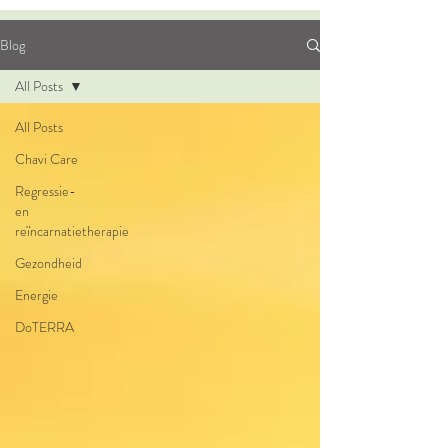
Blog
All Posts
All Posts
Chavi Care
Regressie-
en
reïncarnatietherapie
Gezondheid
Energie
DoTERRA