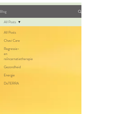
Blog
All Posts
All Posts
Chavi Care
Regressie-
en
reïncarnatietherapie
Gezondheid
Energie
DoTERRA